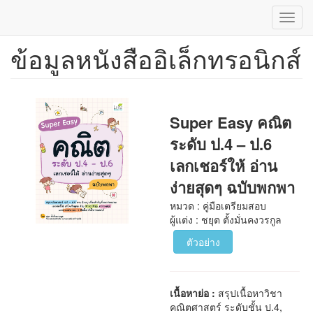
Toggl
navig
ข้อมูลหนังสืออิเล็กทรอนิกส์
ข้าม
ไป
ยัง
เนื้อหา
หลัก
Super Easy คณิต
ระดับ ป.4 – ป.6
เลกเชอร์ให้ อ่าน
ง่ายสุดๆ ฉบับพกพา
หมวด : คู่มือเตรียมสอบ
ผู้แต่ง : ชยุต ตั้งมั่นคงวรกูล
ตัวอย่าง
เนื้อหาย่อ :
สรุปเนื้อหาวิชา
คณิตศาสตร์ ระดับชั้น ป.4,